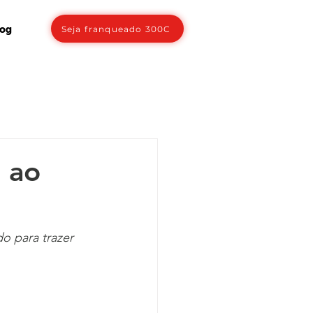
log
Seja franqueado 300C
s ao
o para trazer 