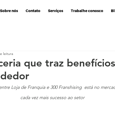
Sobre nós
Contato
Serviços
Trabalhe conosco
B
e leitura
eria que traz benefício
dedor
entre Loja de Franquia e 300 Franshising  está no mercad
cada vez mais sucesso ao setor