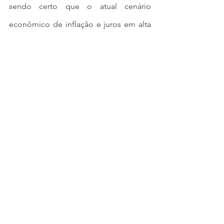
sendo certo que o atual cenário 
econômico de inflação e juros em alta 
ainda é bastante desafiador.
Ver tudo
Posts recentes